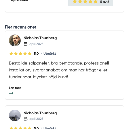
5
av 5
Fler recensioner
Nicholas Thunberg
april 2023
•
5.0
Utmärkt
Beställde solpaneler, bra bemötande, professionell
installation, svarar snabbt om man har frågor eller
funderingar. Mycket nöjd kund!
Läs mer
Nicholas Thunberg
april 2023
•
5.0
Utmärkt