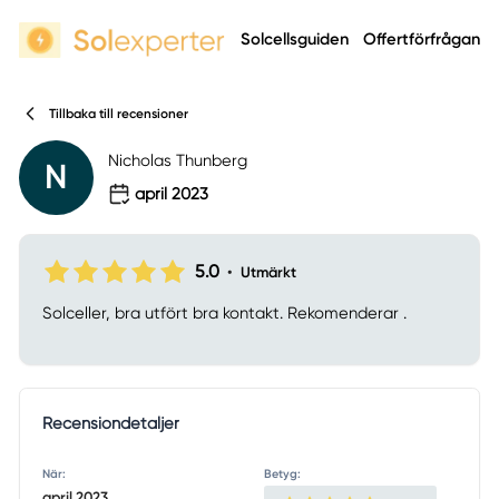
Solcellsguiden
Offertförfrågan
Tillbaka till recensioner
Nicholas Thunberg
N
april 2023
5.0
•
Utmärkt
Solceller, bra utfört bra kontakt. Rekomenderar .
Recensiondetaljer
När:
Betyg:
april 2023