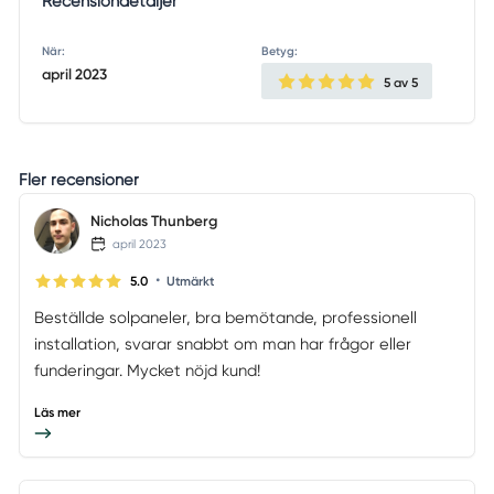
Recensiondetaljer
När:
Betyg:
april 2023
5
av 5
Fler recensioner
Nicholas Thunberg
april 2023
•
5.0
Utmärkt
Beställde solpaneler, bra bemötande, professionell
installation, svarar snabbt om man har frågor eller
funderingar. Mycket nöjd kund!
Läs mer