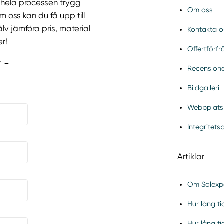
ra hela processen trygg
Om oss
m oss kan du få upp till
lv jämföra pris, material
Kontakta o
r!
Offertförf
r -
Recension
Bildgalleri
Webbplats
Integritets
Artiklar
Om Solexp
Hur lång ti
Hur lång ti