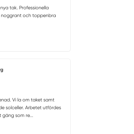
nya tak. Professionella
t noggrant och toppenbra
rg
renad. Vi la om taket samt
e solceller. Arbetet utfördes
tt gäng som re...