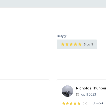
Betyg:
5
av 5
Nicholas Thunbe
april 2023
•
5.0
Utmärkt