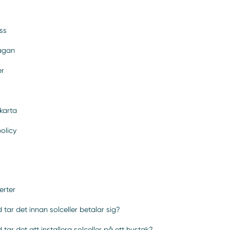
ss
rågan
er
karta
policy
erter
d tar det innan solceller betalar sig?
d tar det att installera solceller på ett hustak?