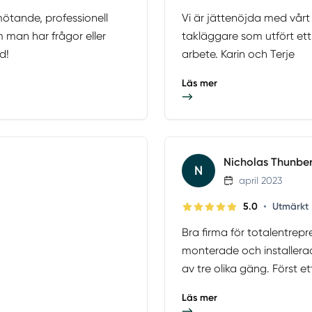
mötande, professionell
Vi är jättenöjda med vårt 
m man har frågor eller
takläggare som utfört et
d!
arbete. Karin och Terje
Läs mer
Nicholas Thunbe
N
april 2023
•
5.0
Utmärkt
Bra firma för totalentrep
monterade och installerad
av tre olika gäng. Först e
Läs mer